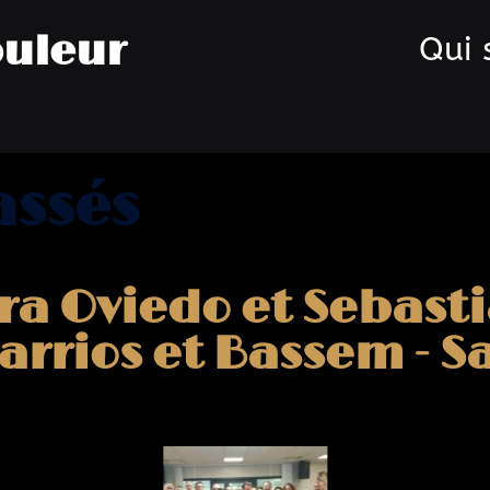
uleur
Qui
assés
ra Oviedo et Sebast
arrios et Bassem - S