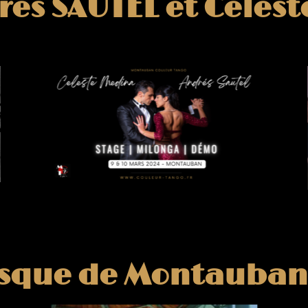
res SAUTEL et Celest
osque de Montauban