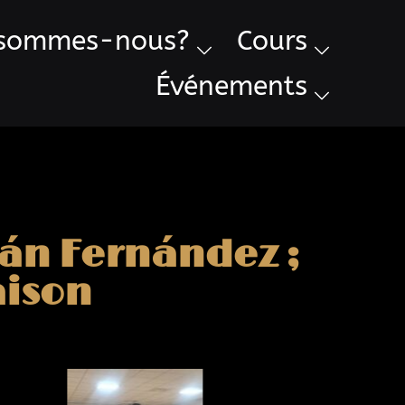
 sommes-nous?
Cours
Événements
ián Fernández ;
aison