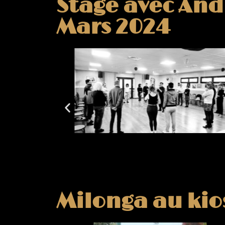
Stage avec And
Mars 2024
Milonga au ki